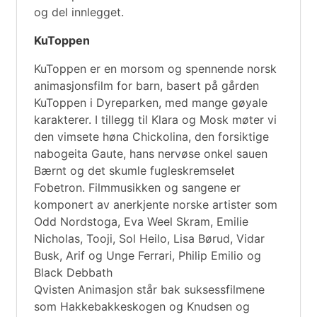
og del innlegget.
KuToppen
KuToppen er en morsom og spennende norsk
animasjonsfilm for barn, basert på gården
KuToppen i Dyreparken, med mange gøyale
karakterer. I tillegg til Klara og Mosk møter vi
den vimsete høna Chickolina, den forsiktige
nabogeita Gaute, hans nervøse onkel sauen
Bærnt og det skumle fugleskremselet
Fobetron. Filmmusikken og sangene er
komponert av anerkjente norske artister som
Odd Nordstoga, Eva Weel Skram, Emilie
Nicholas, Tooji, Sol Heilo, Lisa Børud, Vidar
Busk, Arif og Unge Ferrari, Philip Emilio og
Black Debbath
Qvisten Animasjon står bak suksessfilmene
som Hakkebakkeskogen og Knudsen og