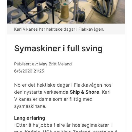
Kari Vikanes har hektiske dagar i Flakkavågen.
Symaskiner i full sving
Publisert av: May Britt Meland
6/5/2020 21:25
No er det hektiske dagar i Flakkavågen hos
den nystarta verksemda
Ship & Shore
. Kari
Vikanes er dama som er flittig med
sysmaskinane.
Lang erfaring
-Etter å ha jobba fleire år hos seglmakarar i
m.a. Karibia, USA og New Zealand, starta eg å