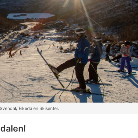
 Svendal/ Eikedalen Skisenter.
edalen!