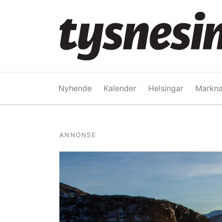
Nyhende
Kalender
Helsingar
Markna
ANNONSE