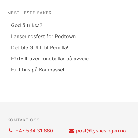
MEST LESTE SAKER
God å triksa?
Lanseringsfest for Podtown
Det ble GULL til Pernilla!
Fôrtvilt over rundballar på avveie
Fullt hus på Kompasset
KONTAKT OSS
+47 534 31 660
post@tysnesingen.no